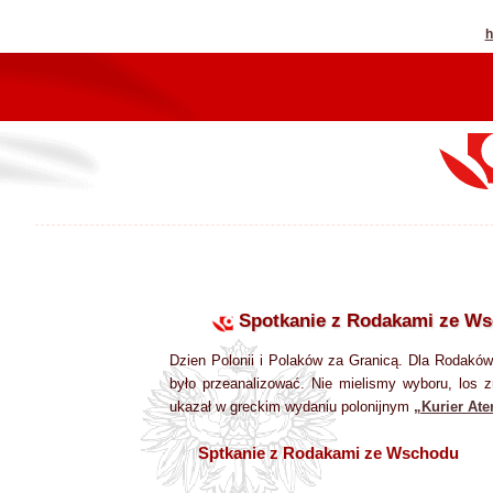
h
Spotkanie z Rodakami ze W
Dzien Polonii i Polaków za Granicą. Dla Rodaków
było przeanalizować. Nie mielismy wyboru, los z
ukazał w greckim wydaniu polonijnym
„Kurier Ate
Sptkanie z Rodakami ze Wschodu