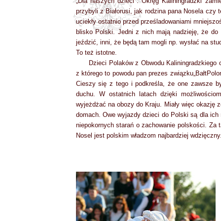
„Dla naszych dzieci". Okręg Kaliningradzki zamie
przybyli z Białorusi, jak rodzina pana Nosela czy 
uciekły ostatnio przed prześladowaniami mniejszo
blisko Polski. Jedni z nich mają nadzieję, że do
jeździć, inni, że będą tam mogli np. wysłać na stu
To też istotne.
Dzieci Polaków z Obwodu Kaliningradzkiego c
z którego to powodu pan prezes związku„BałtPoloni
Cieszy się z tego i podkreśla, że one zawsze b
duchu. W ostatnich latach dzięki możliwości
wyjeżdżać na obozy do Kraju. Miały więc okazję 
domach. Owe wyjazdy dzieci do Polski są dla ich 
niepokornych starań o zachowanie polskości. Za 
Nosel jest polskim władzom najbardziej wdzięczny