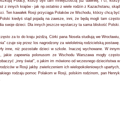
szkują Polacy, którzy byli tam mniejszością już dawniej, i ci, którzy
też z innych krajów - jak np.ostatnio z wiele rodzin z Kazachstanu, skąd
ści. Ten kawałek Rosji przyciąga Polaków ze Wschodu, którzy chcą być
 Polski kiedyś stąd pojadą na zawsze, inni, że będą mogli tam często
dia swoje dzieci. Dla innych jeszcze wystarczy ta sama bliskość Polski.
zęsto za to do kraju jeżdżą. Córki pana Nosela studiują we Wrocławiu,
a" czuje się przez los nagrodzony za wieloletnią rodzicielską postawę.
yły inne, niż pozostałe dzieci w szkole. Inaczej wychowane. W innym
om, jakie zapewnia polonusom ze Wschodu Warszawa mogły często
zobaczyć „inny świat", o jakim im mówiono od wczesnego dzieciństwa w
rodziców w Rosji jakby zwieńczeniem ich wielopokoleniowych upartych,
takiego rodzaju pomoc Polakom w Rosji, polskim rodzinom, pan Henryk
.