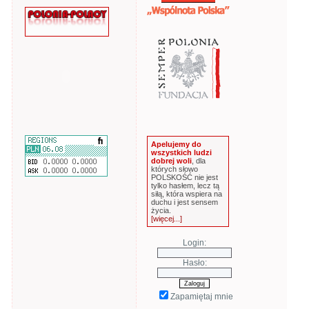
Apelujemy do
wszystkich ludzi
dobrej woli
, dla
których słowo
POLSKOŚĆ nie jest
tylko hasłem, lecz tą
siłą, która wspiera na
duchu i jest sensem
życia.
[więcej...]
Login:
Hasło:
Zapamiętaj mnie