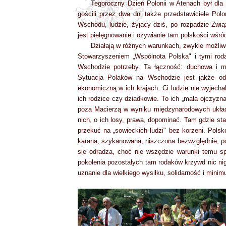
Tegoroczny Dzień Polonii w Atenach był dla 
gościli przez dwa dni także przedstawiciele Pol
Wschodu, ludzie, żyjący dziś, po rozpadzie Zw
jest pielęgnowanie i ożywianie tam polskości wśró
Działają w różnych warunkach, zwykle możliwe 
Stowarzyszeniem „Wspólnota Polska" i tymi roda
Wschodzie potrzeby. Ta łączność: duchowa i ma
Sytuacja Polaków na Wschodzie jest jakże od
ekonomiczną w ich krajach. Ci ludzie nie wyjechali
ich rodzice czy dziadkowie. To ich „mała ojczyzna"
poza Macierzą w wyniku międzynarodowych układów
nich, o ich losy, prawa, dopominać. Tam gdzie sta
przekuć na „sowieckich ludzi" bez korzeni. Polsk
karana, szykanowana, niszczona bezwzględnie, po
sie odradza, choć nie wszędzie warunki temu s
pokolenia pozostałych tam rodaków krzywd nic nig
uznanie dla wielkiego wysiłku, solidarność i min