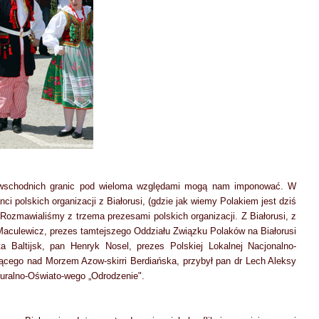
a wschodnich granic pod wieloma względami mogą nam imponować. W
ci polskich organizacji z Białorusi, (gdzie jak wiemy Polakiem jest dziś
. Rozmawialiśmy z trzema prezesami polskich organizacji. Z Białorusi, z
 Maculewicz, prezes tamtejszego Oddziału Związku Polaków na Białorusi
a Baltijsk, pan Henryk Nosel, prezes Polskiej Lokalnej Nacjonalno-
leżącego nad Morzem Azow-skirri Berdiańska, przybył pan dr Lech Aleksy
uralno-Oświato-wego „Odrodzenie".