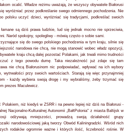
odakom ocalić. Władze reżimu uważają, że wszyscy obywatele Białorusi
n się wyróżniać przez podkreślanie swego odmiennego pochodzenia. Nie
po polsku uczyć dzieci, wyróżniać się tradycjami, podkreślać swoich
łamane są dziś prawa ludzkie, lud się jednak mocno nie sprzeciwia,
inni. Naród spokojny, spolegliwy - mówią często o sobie sami.
rzyznające się do swego polskiego pochodzenia w tym kraju, silnie się
niejszość narodowa nie chcą, nie mogą stanowić wobec władz opozycji,
bywatele kraju chcą dalej pozostać Polakami, jak trwali mimo trudności
c czuć z tego powodu dumę. Taka niezależność już zdaje się tam
rawa nie chcą Białorusinom nic podpowiadać, wpływać na ich wybory
, wytrwałości przy swoich wartościach. Starają się więc przynajmniej
em - każdy wybiera swoją drogę i my wybraliśmy, żeby trzymać się
em prezes Maculewicz.
yć Polakiem, niż kiedyś w ZSRR i na pewno lepiej niż dziś na Białorusi -
nej Nacjonalno-Kulturalnej Autonomii „BałtPolonia" z miasta Baltijsk w
Rosji odżywają mniejszości, prowadzą swoją działalność grupy
ozaiki narodowościowej jaką tworzy Obwód Kaliningradzki. Wśród nich
aszych rodaków ogromnie ważne i których ilość, liczebność rośnie. W