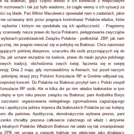
w na Białorusi, gdyż często donosi o ich konflikcie z miejscowymi
ch rozmowach i tak już było wiadomo, że ciągle wiemy o ich sytuacji za
ści są blade. Pan Wiktor Maculewicz opowiadał nam o zadaniach, jakie
 nie uznawany dziś przez pragnące kontrolować Polaków władze, które
u wyborów i którym nie spodobała się ich apolityczność. - Pragniemy
By szanowały nasze prawo do bycia Polakami, pielęgnowania zwyczajów
 wyborach przedstawicieli Związku Polaków - podkreślał. ZBP, jak nam
ycznej, nie pragnie mieszać się w politykę na Białorusi. Chce natomiast
ugujących polskiej diasporze, szacunku dla osób przyznających się do
oćby, jak uznane wszędzie na świecie, prawo do nauki języka polskiego
owych tradycji, obchodzenia swych świąt, łączenia się w swojej
gresję. Dnia 2 maja, gdy rozmawialiśmy w Atenach, tuż przed naszym
polonijnej okazji przy Polskim Konsulacie RP w Grodnie odbywał się,
episów) koncert. Do Polaków na Białorusi przybył tam z Polski zespół
Konsulacie RP osób. Ale w kilka dni po nim władze białoruskie w tym
kolejny w tym roku prezes związku na Białorusi, pani Andżelika Borys
zarzutami: organizowania nielegalnego zgromadzenia zagrażającego
a i apolityczna polska impreza dla białoruskich Polaków po raz kolejny
em dla państwa. Apolityczna, demokratycznie wybrana prezes, pani
szenko chciałby prezesa całkowicie zależnego od władz i aktywnie
cą lokalnych Polaków. Władzom Białorusi nie udało się tak zmanipulować
 ZPB nie uznają a związek traktuje się właściwie jako działający