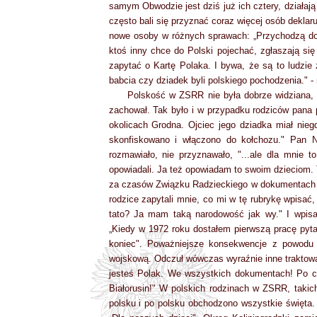
samym Obwodzie jest dziś już ich cztery, działają
często bali się przyznać coraz więcej osób deklaru
nowe osoby w różnych sprawach: „Przychodzą do 
ktoś inny chce do Polski pojechać, zgłaszają się
zapytać o Kartę Polaka. I bywa, że są to ludzie
babcia czy dziadek byli polskiego pochodzenia." -
Polskość w ZSRR nie była dobrze widziana, 
zachował. Tak było i w przypadku rodziców pana p
okolicach Grodna. Ojciec jego dziadka miał nie
skonfiskowano i włączono do kołchozu." Pan N
rozmawiało, nie przyznawało, "...ale dla mnie 
opowiadali. Ja też opowiadam to swoim dzieciom.
za czasów Związku Radzieckiego w dokumentach b
rodzice zapytali mnie, co mi w tę rubrykę wpisać
tato? Ja mam taką narodowość jak wy." I wpisa
„Kiedy w 1972 roku dostałem pierwszą pracę pyta
koniec". Poważniejsze konsekwencje z powodu 
wojskową. Odczuł wówczas wyraźnie inne traktowan
jesteś Polak. We wszystkich dokumentach! Po co
Białorusin!" W polskich rodzinach w ZSRR, taki
polsku i po polsku obchodzono wszystkie święta. T