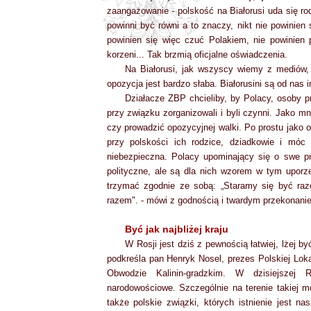
zaangażowanie - polskość na Białorusi uda się r
powinni być równi a to znaczy, nikt nie powinie
powinien się więc czuć Polakiem, nie powinien 
korzeni... Tak brzmią oficjalne oświadczenia.
Na Białorusi, jak wszyscy wiemy z mediów, 
opozycja jest bardzo słaba. Białorusini są od nas 
Działacze ZBP chcieliby, by Polacy, osoby p
przy związku zorganizowali i byli czynni. Jako m
czy prowadzić opozycyjnej walki. Po prostu jako o
przy polskości ich rodzice, dziadkowie i mó
niebezpieczna. Polacy upominający się o swe p
polityczne, ale są dla nich wzorem w tym uporze
trzymać zgodnie ze sobą: „Staramy się być raz
razem". - mówi z godnością i twardym przekonani
Być jak najbliżej kraju
W Rosji jest dziś z pewnością łatwiej, lżej b
podkreśla pan Henryk Nosel, prezes Polskiej Lokal
Obwodzie Kalinin-gradzkim. W dzisiejszej 
narodowościowe. Szczególnie na terenie takiej m
także polskie związki, których istnienie jest n