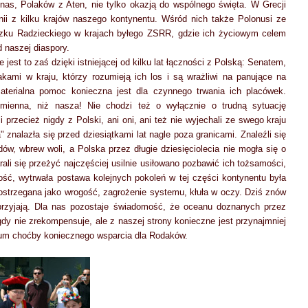
nas, Polaków z Aten, nie tylko okazją do wspólnego święta. W Grecji
onii z kilku krajów naszego kontynentu. Wśród nich także Polonusi ze
iązku Radzieckiego w krajach byłego ZSRR, gdzie ich życiowym celem
d naszej diaspory.
jest to zaś dzięki istniejącej od kilku lat łączności z Polską: Senatem,
kami w kraju, którzy rozumieją ich los i są wrażliwi na panujące na
terialna pomoc konieczna jest dla czynnego trwania ich placówek.
mienna, niż nasza! Nie chodzi też o wyłącznie o trudną sytuację
 przecież nigdy z Polski, ani oni, ani też nie wyjechali ze swego kraju
 znalazła się przed dziesiątkami lat nagle poza granicami. Znaleźli się
, wbrew woli, a Polska przez długie dziesięciolecia nie mogła się o
rali się przeżyć najczęściej usilnie usiłowano pozbawić ich tożsamości,
ość, wytrwała postawa kolejnych pokoleń w tej części kontynentu była
strzegana jako wrogość, zagrożenie systemu, kłuła w oczy. Dziś znów
przyjają. Dla nas pozostaje świadomość, że oceanu doznanych przez
dy nie zrekompensuje, ale z naszej strony konieczne jest przynajmniej
imum choćby koniecznego wsparcia dla Rodaków.