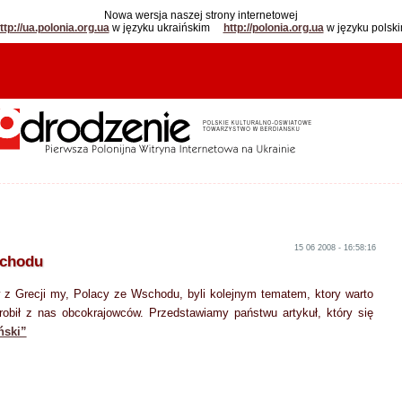
Nowa wersja naszej strony internetowej
ttp://ua.polonia.org.ua
w języku ukraińskim
http://polonia.org.ua
w języku polsk
15 06 2008 - 16:58:16
schodu
 z Grecji my, Polacy ze Wschodu, byli kolejnym tematem, ktory warto
robił z nas obcokrajowców. Przedstawiamy państwu artykuł, który się
ński”