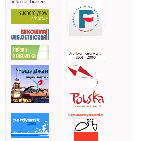
Nasi podopieczni
Archiwum strony z lat
2001.....2006