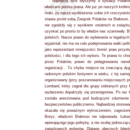
Najwięcej dziś słyszymy o sytuacji Polakó
władzami polska prasa. Ale już po naszych krótki
mało, że nasze wyobrażenia sobie ich rzeczywisto
stawia przed sobą Związek Polaków na Białorusi,
nie zgodziły się z wynikiem ostatnich w związk
uzyskać po prostu to by władze nas szanowały. 
polskich. Nasze prawo do wybierania w legalnych
wyjaśniał, nie ma na celu podejmowania walki polit
jako reprezentant mniejszości bronić praw przysł
polskości, i dla tego ich wyboru. Te prawa to ch
przez Polaków, prawo do pielęgnowania narod
organizacji... Tu chyba miejsce na znaczącą dy
radosnym polskim festynem w wieku, z tej samej 
organizowany (przy poszanowaniu miejscowych prz
Lombard, który zagrał dla grupy zebranych przy 
wydarzeniu dopatrzyły się przestępstwa. Po raz 
została aresztowana pod budzącymi zdumienie 
bezpieczeństwu publicznemu. Najbardziej stonowan
okazała się poważnym wykroczeniem, zagrożeni
Borys, władzom Białorusi nie odpowiada. Łuka
wpierającego jego politykę, a nie osobę jednoczą
związkowych wyborów. Dlatego obecnych liderów