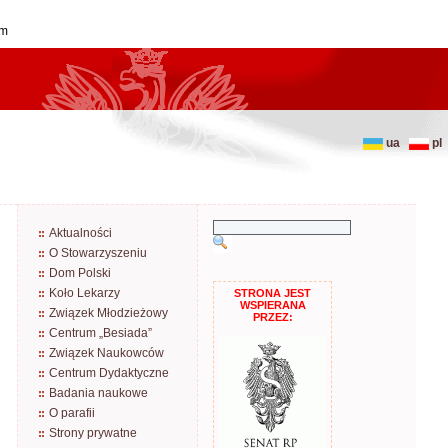
im
ua
pl
Aktualności
O Stowarzyszeniu
Dom Polski
Koło Lekarzy
STRONA JEST
WSPIERANA
Związek Młodzieżowy
PRZEZ:
Centrum „Besiada”
Związek Naukowców
Centrum Dydaktyczne
Badania naukowe
O parafii
Strony prywatne