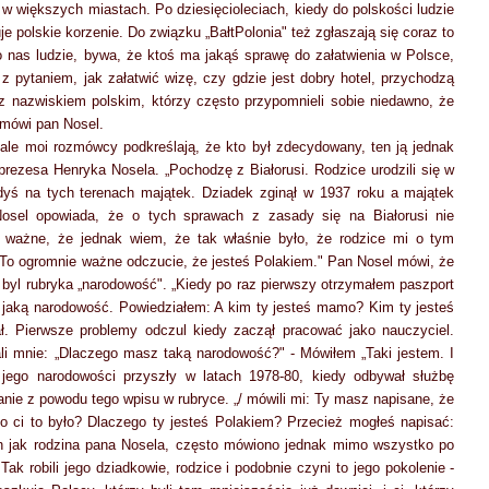
 w większych miastach. Po dziesięcioleciach, kiedy do polskości ludzie
je polskie korzenie. Do związku „BałtPolonia" też zgłaszają się coraz to
nas ludzie, bywa, że ktoś ma jakąś sprawę do załatwienia w Polsce,
 z pytaniem, jak załatwić wizę, czy gdzie jest dobry hotel, przychodzą
 z nazwiskiem polskim, którzy często przypomnieli sobie niedawno, że
 mówi pan Nosel.
ale moi rozmówcy podkreślają, że kto był zdecydowany, ten ją jednak
rezesa Henryka Nosela. „Pochodzę z Białorusi. Rodzice urodzili się w
gdyś na tych terenach majątek. Dziadek zginął w 1937 roku a majątek
osel opowiada, że o tych sprawach z zasady się na Białorusi nie
to ważne, że jednak wiem, że tak właśnie było, że rodzice mi o tym
 To ogromnie ważne odczucie, że jesteś Polakiem." Pan Nosel mówi, że
yl rubryka „narodowość". „Kiedy po raz pierwszy otrzymałem paszport
, jaką narodowość. Powiedziałem: A kim ty jesteś mamo? Kim ty jesteś
ł. Pierwsze problemy odczul kiedy zaczął pracować jako nauczyciel.
li mnie: „Dlaczego masz taką narodowość?" - Mówiłem „Taki jestem. I
jego narodowości przyszły w latach 1978-80, kiedy odbywał służbę
ie z powodu tego wpisu w rubryce. „/ mówili mi: Ty masz napisane, że
 ci to było? Dlaczego ty jesteś Polakiem? Przecież mogłeś napisać:
ch jak rodzina pana Nosela, często mówiono jednak mimo wszystko po
ak robili jego dziadkowie, rodzice i podobnie czyni to jego pokolenie -