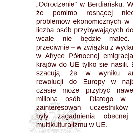
„Odrodzenie” w Berdiańsku. 
że pomimo rosnącej niec
problemów ekonomicznych w E
liczba osób przybywających d
wcale nie będzie maleć.
przeciwnie – w związku z wyda
w Afryce Północnej emigracj
krajów do UE tylko się nasili.
szacują, że w wyniku ar
rewolucji do Europy w najb
czasie może przybyć nawe
miliona osób. Dlatego w 
zainteresowań uczestników
były zagadnienia obecnej p
multikulturalizmu w UE.