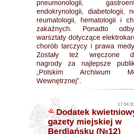
pneumonologii, gastroenter
endokrynologii, diabetologii, ne
reumatologii, hematologii i c
zakaźnych. Ponadto odby
warsztaty dotyczące elektrokard
chorób tarczycy i prawa med
Zostały też wręczone do
nagrody za najlepsze publi
„Polskim Archiwum Me
Wewnętrznej”.
17 04 20
Dodatek kwietniow
gazety miejskiej w
Berdiańsku (№12)