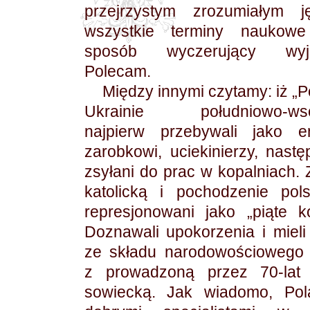
przejrzystym zrozumiałym ję
wszystkie terminy nauko
sposób wyczerujący wyja
Polecam.
Między innymi czytamy: iż „P
Ukrainie południowo-wsc
najpierw przebywali jako em
zarobkowi, uciekinierzy, nastę
zsyłani do prac w kopalniach. 
katolicką i pochodzenie pols
represjonowani jako „piąte k
Doznawali upokorzenia i mieli
ze składu narodowościowego 
z prowadzoną przez 70-lat p
sowiecką. Jak wiadomo, Pola