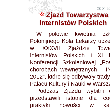
23 04 20
Zjazd Towarzystwa
Internistów Polskich
W połowie kwietnia czł
Polonijnego Koła Lekarzy uczes
w XXXVII Zjaździe Towar
Internistów Polskich i XI K
Konferencji Szkoleniowej „P
chorobach wewnętrznych - 
2012”, które się odbywały trad
Pałacu Kultury i Nauki w Warsz
Podczas Zjazdu wybitni e
przedstawili istotne dla co
praktyki nowości w kardi