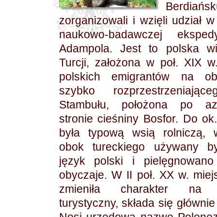
Berdiańsk
zorganizowali i wzięli udział w
naukowo-badawczej eksped
Adampola. Jest to polska w
Turcji, założona w poł. XIX w
polskich emigrantów na ob
szybko rozprzestrzeniając
Stambułu, położona po azja
stronie cieśniny Bosfor. Do ok
była typową wsią rolniczą, 
obok tureckiego używany by
język polski i pielęgnowano
obyczaje. W II poł. XX w. mie
zmieniła charakter na 
turystyczny, składa się głównie 