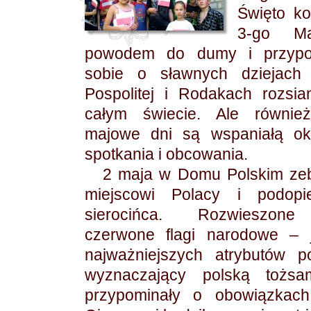
Święto kon
3-go M
powodem do dumy i przypo
sobie o sławnych dziejach
Pospolitej i Rodakach rozsi
całym świecie. Ale również
majowe dni są wspaniałą ok
spotkania i obcowania.
2 maja w Domu Polskim zeb
miejscowi Polacy i podopi
sierocińca. Rozwieszone
czerwone flagi narodowe – 
najważniejszych atrybutów po
wyznaczający polską tożs
przypominały o obowiązkac