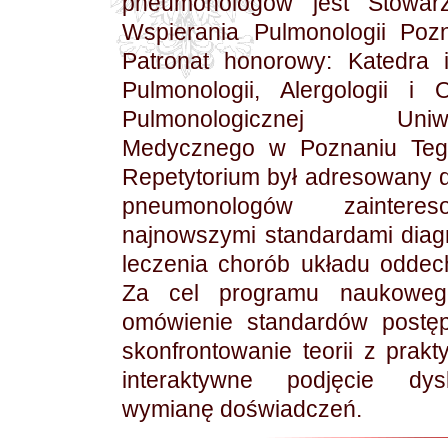
pneumonologów jest Stowarz
Wspierania Pulmonologii Pozn
Patronat honorowy: Katedra i
Pulmonologii, Alergologii i O
Pulmonologicznej Uniwer
Medycznego w Poznaniu Teg
Repetytorium był adresowany 
pneumonologów zainteres
najnowszymi standardami diagn
leczenia chorób układu odde
Za cel programu naukowe
omówienie standardów postęp
skonfrontowanie teorii z prakt
interaktywne podjęcie dys
wymianę doświadczeń.