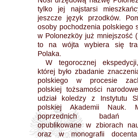
Nosi urzędową nazwę Polonez
tylko jej najstarsi mieszkań
jeszcze język przodków. Po
osoby pochodzenia polskiego 
w Polonezköy już mniejszość (o
to na wójta wybiera się tra
Polaka.
W tegorocznej ekspedycji
której było zbadanie znaczeni
polskiego w procesie zac
polskiej tożsamości narodowej
udział koledzy z Instytutu Sl
polskiej Akademii Nauk. Ma
poprzednich badań z
opublikowane w zbiorach na
oraz w monografii docent