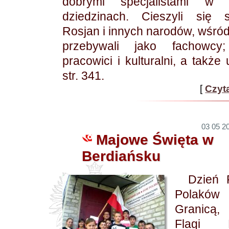
dobrymi specjalistami w 
dziedzinach. Cieszyli się s
Rosjan i innych narodów, wśród
przebywali jako fachowcy;
pracowici i kulturalni, a także 
str. 341.
[
Czyta
03 05 20
Majowe Święta w
Berdiańsku
Dzień P
Polak
Granicą,
Flagi Po