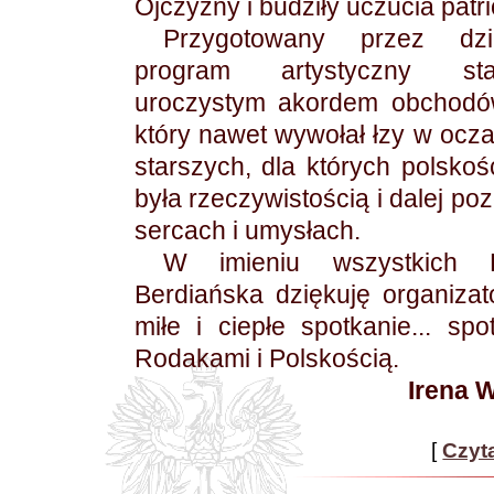
Ojczyzny i budziły uczucia patr
Przygotowany przez dzi
program artystyczny st
uroczystym akordem obchodów
który nawet wywołał łzy w ocz
starszych, dla których polskoś
była rzeczywistością i dalej po
sercach i umysłach.
W imieniu wszystkich 
Berdiańska dziękuję organiza
miłe i ciepłe spotkanie... spo
Rodakami i Polskością.
Irena 
[
Czyta