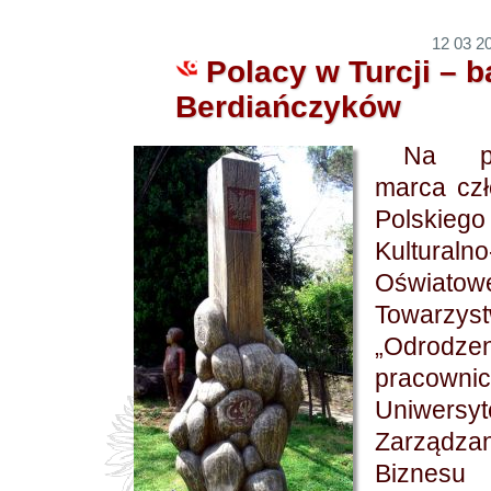
12 03 20
Polacy w Turcji – b
Berdiańczyków
Na po
marca cz
Polskiego
Kulturalno
Oświatow
Towarzys
„Odrodzen
pracownic
Uniwersyt
Zarządz
Bizne