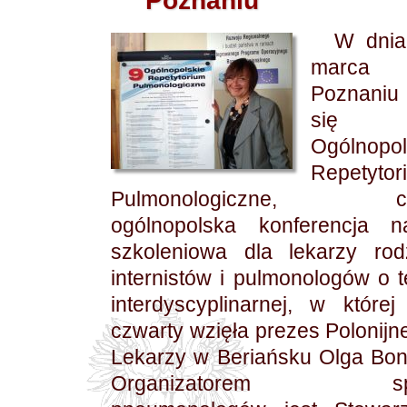
Poznaniu
W dnia
mar
Poznaniu
si
Ogólnopol
Repetytor
Pulmonologiczne, сo
ogólnopolska konferencja n
szkoleniowa dla lekarzy rod
internistów i pulmonologów o 
interdyscyplinarnej, w które
czwarty wzięła prezes Polonijn
Lekarzy w Beriańsku Olga Bo
Organizatorem spot