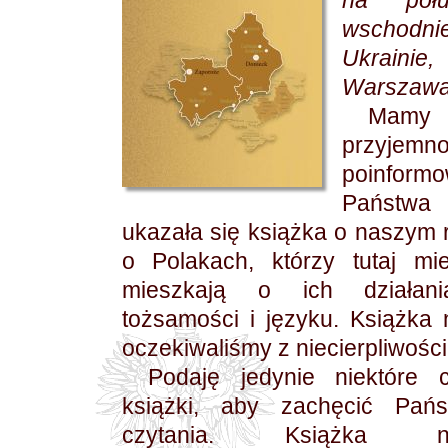
na połu
wschodnie
Ukrainie,
Warszawa
Mamy
przyjemn
poinform
Państ
ukazała się książka o naszym r
o Polakach, którzy tutaj mie
mieszkają o ich działan
tożsamości i języku. Książka 
oczekiwaliśmy z niecierpliwości
Podaję jedynie niektóre 
książki, aby zachęcić Pań
czytania. Książka na