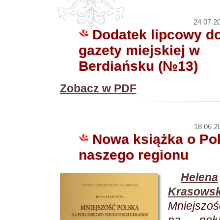
24 07 20
Dodatek lipcowy d
gazety miejskiej w
Berdiańsku (№13)
Zobacz w PDF
18 06 20
Nowa książka o Po
naszego regionu
Helena
Krasows
Mniejszoś